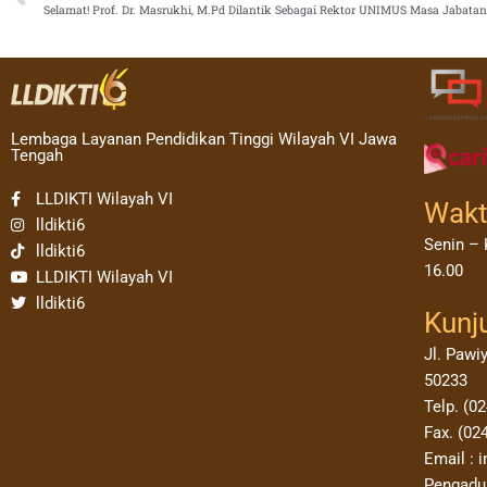
Selamat! Prof. Dr. Masrukhi, M.Pd Dilantik Sebagai Rektor UNIMUS Masa Jabata
Lembaga Layanan Pendidikan Tinggi Wilayah VI Jawa
Tengah
LLDIKTI Wilayah VI
Wakt
lldikti6
Senin – 
lldikti6
16.00
LLDIKTI Wilayah VI
lldikti6
Kunj
Jl. Pawi
50233
Telp. (0
Fax. (02
Email : i
Pengadua