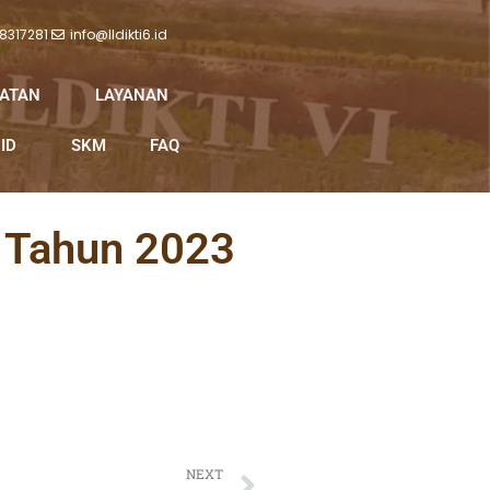
 8317281
info@lldikti6.id
IATAN
LAYANAN
ID
SKM
FAQ
n Tahun 2023
Next
NEXT