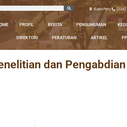
Buka Peta
(024)
OME
PROFIL
BERITA
PENGUMUMAN
KEG
DIREKTORI
PERATURAN
ARTIKEL
PP
enelitian dan Pengabdia