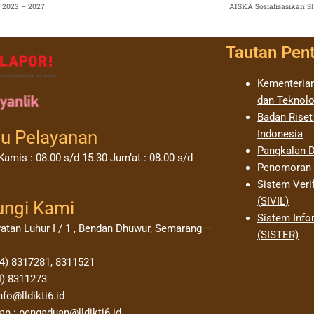
n 2023 – 2027
AISKA Sosialisasikan 
Tautan Pen
Kementerian
dan Teknolo
Badan Riset
u Pelayanan
Indonesia
Pangkalan D
Kamis : 08.00 s/d 15.30 Jum’at : 08.00 s/d
Penomoran I
Sistem Verif
(SIVIL)
ungi Kami
Sistem Info
yatan Luhur I / 1 , Bendan Dhuwur, Semarang –
(SISTER)
24) 8317281, 8311521
4) 8311273
nfo@lldikti6.id
n : pengaduan@lldikti6.id