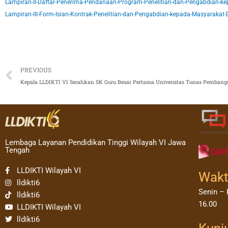
Lampiran-II-Daftar-Penerima-Pendanaan-Program-Penelitian-dan-Pengabdian-k
Lampiran-III-Form-Isian-Kontrak-Penelitian-dan-Pengabdian-kepada-Masyaraka
Prev
PREVIOUS
Kepala LLDIKTI VI Serahkan SK Guru Besar Pertama Universitas Tunas Pembang
Lembaga Layanan Pendidikan Tinggi Wilayah VI Jawa
Tengah
LLDIKTI Wilayah VI
Wakt
lldikti6
Senin – 
lldikti6
16.00
LLDIKTI Wilayah VI
lldikti6