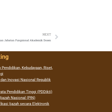
Next
NEXT
 dan Jabatan Fungsional Akademik Dosen
ting
 Pendidikan, Kebudayaan, Riset,
gi
 dan Inovasi Nasional Republik
ata Pendidikan Tinggi (PDDikti)
jazah Nasional (PIN)
ikasi Ijazah secara Elektronik