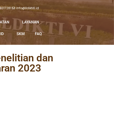
 8317281
info@lldikti6.id
IATAN
LAYANAN
ID
SKM
FAQ
elitian dan
ran 2023