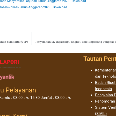
epada-Masyarakat-Lanjutan-Tahun-Anggaran-2023
Download
t-Dosen-Vokasi-Tahun-Anggaran-2023
Download
unan Surakarta (UTP)
Penyerahan SK Inpassing Pangkat, Ralat Inpassing Pangkat
Tautan Pen
Kementerian
dan Teknolo
Badan Riset
u Pelayanan
Indonesia
Pangkalan D
Kamis : 08.00 s/d 15.30 Jum’at : 08.00 s/d
Penomoran I
Sistem Verif
(SIVIL)