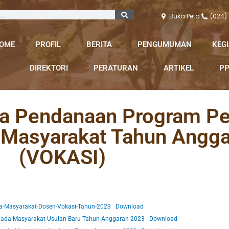
Buka Peta
(024)
OME
PROFIL
BERITA
PENGUMUMAN
KEG
DIREKTORI
PERATURAN
ARTIKEL
PP
Pendanaan Program Pen
Masyarakat Tahun Angga
(VOKASI)
-Masyarakat-Dosen-Vokasi-Tahun-2023
Download
epada-Masyarakat-Usulan-Baru-Tahun-Anggaran-2023
Download