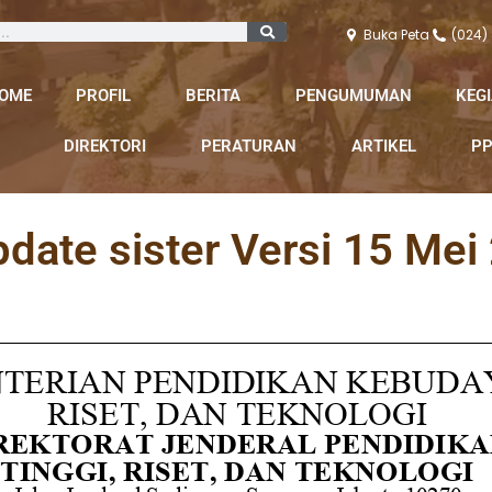
Buka Peta
(024)
OME
PROFIL
BERITA
PENGUMUMAN
KEG
DIREKTORI
PERATURAN
ARTIKEL
PP
ate sister Versi 15 Mei