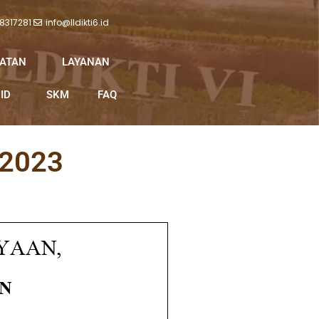
 8317281
info@lldikti6.id
IATAN
LAYANAN
ID
SKM
FAQ
 2023