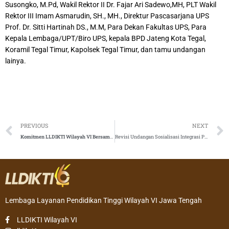
Susongko, M.Pd, Wakil Rektor II Dr. Fajar Ari Sadewo,MH, PLT Wakil
Rektor III Imam Asmarudin, SH., MH., Direktur Pascasarjana UPS
Prof. Dr. Sitti Hartinah DS., M.M, Para Dekan Fakultas UPS, Para
Kepala Lembaga/UPT/Biro UPS, kepala BPD Jateng Kota Tegal,
Koramil Tegal Timur, Kapolsek Tegal Timur, dan tamu undangan
lainya.
Prev
PREVIOUS
NEXT
Komitmen LLDIKTI Wilayah VI Bersama LAM Teknik Tingkatkan Mutu Perguruan Tinggi
Revisi Undangan Sosialisasi Integrasi PDDIKTI dengan Seruni
Lembaga Layanan Pendidikan Tinggi Wilayah VI Jawa Tengah
LLDIKTI Wilayah VI