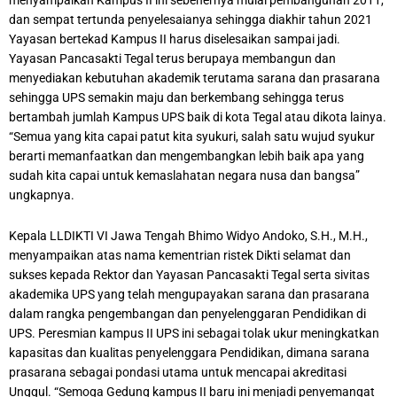
menyampaikan Kampus II ini sebenernya mulai pembangunan 2011,
dan sempat tertunda penyelesaianya sehingga diakhir tahun 2021
Yayasan bertekad Kampus II harus diselesaikan sampai jadi.
Yayasan Pancasakti Tegal terus berupaya membangun dan
menyediakan kebutuhan akademik terutama sarana dan prasarana
sehingga UPS semakin maju dan berkembang sehingga terus
bertambah jumlah Kampus UPS baik di kota Tegal atau dikota lainya.
“Semua yang kita capai patut kita syukuri, salah satu wujud syukur
berarti memanfaatkan dan mengembangkan lebih baik apa yang
sudah kita capai untuk kemaslahatan negara nusa dan bangsa”
ungkapnya.
Kepala LLDIKTI VI Jawa Tengah Bhimo Widyo Andoko, S.H., M.H.,
menyampaikan atas nama kementrian ristek Dikti selamat dan
sukses kepada Rektor dan Yayasan Pancasakti Tegal serta sivitas
akademika UPS yang telah mengupayakan sarana dan prasarana
dalam rangka pengembangan dan penyelenggaran Pendidikan di
UPS. Peresmian kampus II UPS ini sebagai tolak ukur meningkatkan
kapasitas dan kualitas penyelenggara Pendidikan, dimana sarana
prasarana sebagai pondasi utama untuk mencapai akreditasi
Unggul. “Semoga Gedung kampus II baru ini menjadi penyemangat