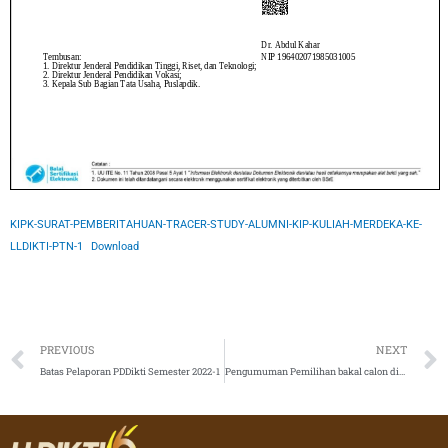
KIPK-SURAT-PEMBERITAHUAN-TRACER-STUDY-ALUMNI-KIP-KULIAH-MERDEKA-KE-
LLDIKTI-PTN-1
Download
Prev
PREVIOUS
NEXT
Batas Pelaporan PDDikti Semester 2022-1
Pengumuman Pemilihan bakal calon direktur Politeknik Negeri Medan