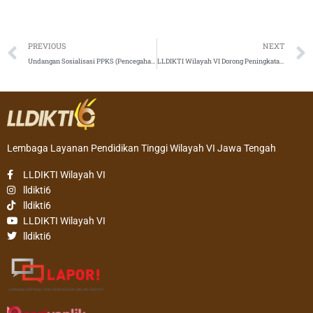
Prev
PREVIOUS
NEXT
Undangan Sosialisasi PPKS (Pencegahan dan penanganan Kekerasan Seksual) di Perguruan Tinggi
LLDIKTI Wilayah VI Dorong Peningkatan Kualitas Mutu Politeknik Bumi Akpelni
Lembaga Layanan Pendidikan Tinggi Wilayah VI Jawa Tengah
LLDIKTI Wilayah VI
lldikti6
lldikti6
LLDIKTI Wilayah VI
lldikti6