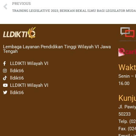
Prev
PREVIOUS
TRAINING LEGISLATIVE 2023, BERIKAN BEKAL ILMU BAGI LEGISLATOR MUD
Lembaga Layanan Pendidikan Tinggi Wilayah VI Jawa
Tengah
LLDIKTI Wilayah VI
Wakt
lldikti6
Senin – 
lldikti6
16.00
LLDIKTI Wilayah VI
lldikti6
Kunj
Jl. Pawi
50233
Telp. (0
Fax. (02