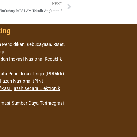
Next
NEXT
orkshop IAPS LAM Teknik Angkatan 2
ting
 Pendidikan, Kebudayaan, Riset,
gi
 dan Inovasi Nasional Republik
ata Pendidikan Tinggi (PDDikti)
jazah Nasional (PIN)
ikasi Ijazah secara Elektronik
rmasi Sumber Daya Terintegrasi