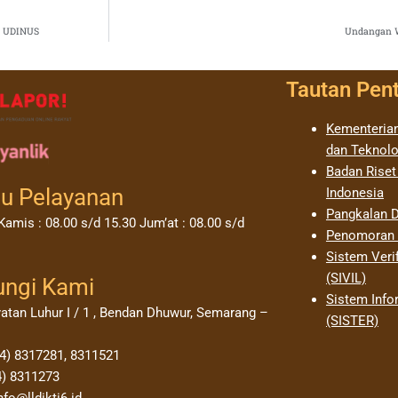
A UDINUS
Undangan W
Tautan Pen
Kementerian
dan Teknolo
Badan Riset
u Pelayanan
Indonesia
Pangkalan D
Kamis : 08.00 s/d 15.30 Jum’at : 08.00 s/d
Penomoran I
Sistem Verif
(SIVIL)
ungi Kami
Sistem Info
yatan Luhur I / 1 , Bendan Dhuwur, Semarang –
(SISTER)
24) 8317281, 8311521
4) 8311273