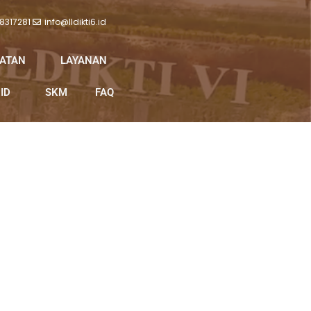
 8317281
info@lldikti6.id
IATAN
LAYANAN
ID
SKM
FAQ