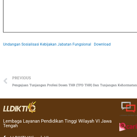
Undangan Sosialisasi Kebijakan Jabatan Fungsional
Download
Prev
PREVIOUS
Lembaga Layanan Pendidikan Tinggi Wilayah VI Jawa
Tengah