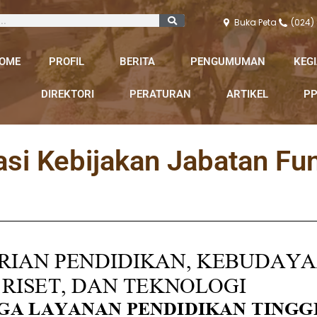
Buka Peta
(024)
OME
PROFIL
BERITA
PENGUMUMAN
KEG
DIREKTORI
PERATURAN
ARTIKEL
PP
si Kebijakan Jabatan Fu