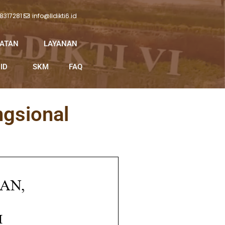
 8317281
info@lldikti6.id
IATAN
LAYANAN
ID
SKM
FAQ
ngsional