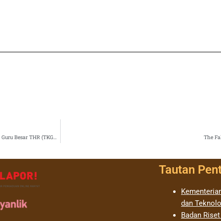
Pengajuan Tunjangan Profesi Dosen THR (TPD THR) Dan Tunjangan Kehormatan Guru Besar THR (TKGB THR) Bagi Dosen PNS dipekerjakan di PTS (PNS Dpk)
The Fa
Tautan Pen
Kementerian
dan Teknolo
Badan Riset