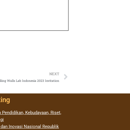
Next
NEXT
lling Walls Lab Indonesia 2023 Invitation
ting
 Pendidikan, Kebudayaan, Riset,
gi
 dan Inovasi Nasional Republik