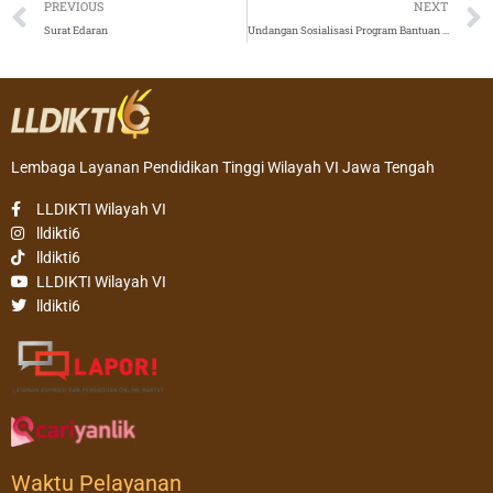
Prev
PREVIOUS
NEXT
Surat Edaran
Undangan Sosialisasi Program Bantuan Akselerasi Pengembangan Kurikulum & Pembelajaran PT Mendukung Kampus Merdeka Mandiri – DARING
Lembaga Layanan Pendidikan Tinggi Wilayah VI Jawa Tengah
LLDIKTI Wilayah VI
lldikti6
lldikti6
LLDIKTI Wilayah VI
lldikti6
Waktu Pelayanan