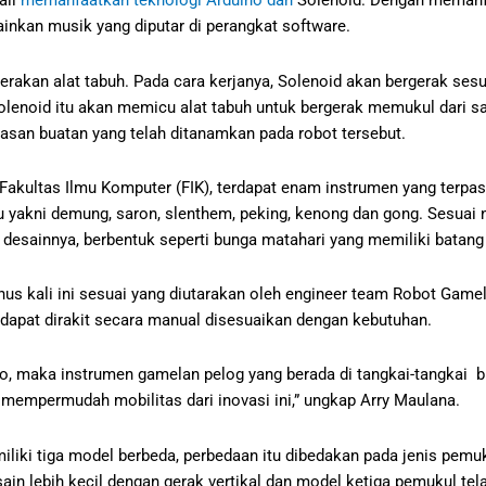
ail
memanfaatkan teknologi Arduino dan
Solenoid. Dengan memanfa
kan musik yang diputar di perangkat software.
rakan alat tabuh. Pada cara kerjanya, Solenoid akan bergerak ses
olenoid itu akan memicu alat tabuh untuk bergerak memukul dari sa
dasan buatan yang telah ditanamkan pada robot tersebut.
Fakultas Ilmu Komputer (FIK), terdapat enam instrumen yang terp
yakni demung, saron, slenthem, peking, kenong dan gong. Sesuai n
ep desainnya, berbentuk seperti bunga matahari yang memiliki batan
dinus kali ini sesuai yang diutarakan oleh engineer team Robot Game
 dapat dirakit secara manual disesuaikan dengan kebutuhan.
, maka instrumen gamelan pelog yang berada di tangkai-tangkai bis
mempermudah mobilitas dari inovasi ini,” ungkap Arry Maulana.
ki tiga model berbeda, perbedaan itu dibedakan pada jenis pem
sain lebih kecil dengan gerak vertikal dan model ketiga pemukul te