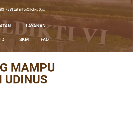
 8317281
info@lldikti6.id
IATAN
LAYANAN
ID
SKM
FAQ
NG MAMPU
 UDINUS