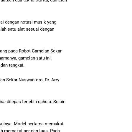
atkan dua teknologi itu, gamelan
uai dengan notasi musik yang
lah satu alat sesuai dengan
asang pada Robot Gamelan Sekar
amanya, gamelan satu ini,
g dan tangkai.
lan Sekar Nuswantoro, Dr. Arry
a dilepas terlebih dahulu. Selain
ukulnya. Model pertama memakai
lah memakai per dan tuas. Pada