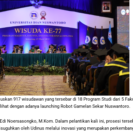
uskan 917 wisudawan yang tersebar di 18 Program Studi dari 5 Fak
terlihat dengan adanya launching Robot Gamelan Sekar Nuswantoro.
. Edi Noersasongko, M.Kom. Dalam pelantikan kali ini, prosesi ters
uga disuguhkan oleh Udinus melalui inovasi yang merupakan perkemb