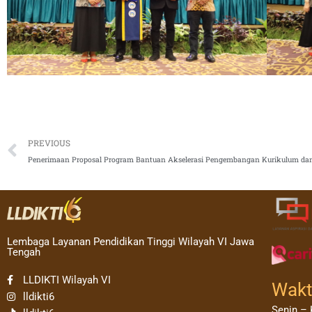
Prev
PREVIOUS
Lembaga Layanan Pendidikan Tinggi Wilayah VI Jawa
Tengah
LLDIKTI Wilayah VI
Wakt
lldikti6
Senin – 