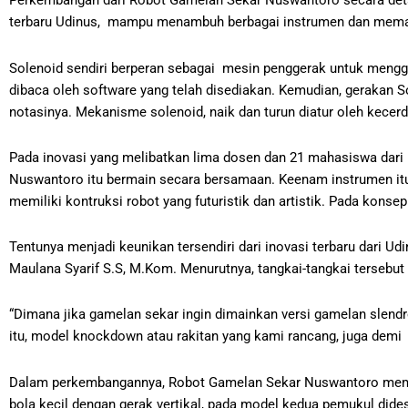
Perkembangan dari Robot Gamelan Sekar Nuswantoro secara det
terbaru Udinus, mampu menambuh berbagai instrumen dan memain
Solenoid sendiri berperan sebagai mesin penggerak untuk mengge
dibaca oleh software yang telah disediakan. Kemudian, gerakan S
notasinya. Mekanisme solenoid, naik dan turun diatur oleh kecer
Pada inovasi yang melibatkan lima dosen dan 21 mahasiswa dari 
Nuswantoro itu bermain secara bersamaan. Keenam instrumen itu 
memiliki kontruksi robot yang futuristik dan artistik. Pada kons
Tentunya menjadi keunikan tersendiri dari inovasi terbaru dari U
Maulana Syarif S.S, M.Kom. Menurutnya, tangkai-tangkai tersebut
“Dimana jika gamelan sekar ingin dimainkan versi gamelan slendro
itu, model knockdown atau rakitan yang kami rancang, juga demi 
Dalam perkembangannya, Robot Gamelan Sekar Nuswantoro memili
bola kecil dengan gerak vertikal, pada model kedua pemukul dide