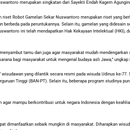
uswantoro merupakan singkatan dari Sayekti Endah Kagem Agungin
kan riset Robot Gamelan Sekar Nuswantoro merupakan riset yang b
n berbeda pada peruntukannya. Selain itu, gamelan yang didesain se
antoro ini telah mendapatkan Hak Kekayaan Intelektual (HKI), dan
k menyambut tamu dan juga agar masyarakat mudah mendengarkan 
i sarana bagi masyarakat untuk mengenal budaya asli Jawa,” ungkap R
wisudawan yang dilantik secara resmi pada wisuda Udinus ke-77. Sa
guruan Tinggi (BAN-PT). Selain itu, beberapa program studinya pun 
an agar mampu berkontribusi untuk negara Indonesia dengan keahlia
at dimanfaatkan sebaik mungkin di masyarakat. Diharapkan wisud