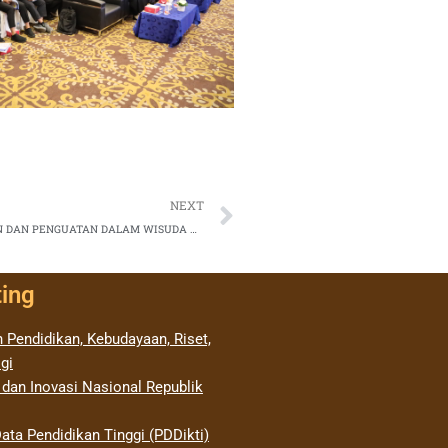
Next
NEXT
KEPALA LLDIKTI VI JAWA TENGAH MEMBERIKAN SAMBUTAN DAN PENGUATAN DALAM WISUDA KE 14 UNIVERSITAS NGUDI WALUYO
ting
 Pendidikan, Kebudayaan, Riset,
gi
 dan Inovasi Nasional Republik
ata Pendidikan Tinggi (PDDikti)