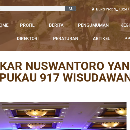
Buka Peta
(024)
OME
PROFIL
BERITA
PENGUMUMAN
KEG
DIREKTORI
PERATURAN
ARTIKEL
PP
EKAR NUSWANTORO YA
 PUKAU 917 WISUDAWAN