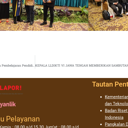
Penerimaan Proposal Program Bantuan Akselerasi Pengembangan Kurikulum dan Pembelajaran Pendidikan Tinggi Mendukung Kampus Merdeka Mandiri
Tautan Pen
Kementerian
dan Teknolo
Badan Riset
u Pelayanan
Indonesia
Pangkalan D
Kamis : 08.00 s/d 15.30 Jum’at : 08.00 s/d