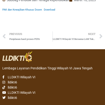
PAK dan Kewajiban Khusus Dosen
Download
Prev
PREVIOUS
NEXT
Penjelasan hasil proses PEPA
LLDIKTI Wilayah VI Bersama LAM Teknik Dorong Peningkatan Mutu Perguruan Tinggi
Lembaga Layanan Pendidikan Tinggi Wilayah VI Jawa Tengah
LLDIKTI Wilayah VI
lldikti6
lldikti6
LLDIKTI Wilayah VI
lldikti6