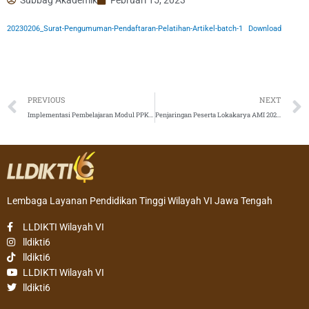
20230206_Surat-Pengumuman-Pendaftaran-Pelatihan-Artikel-batch-1
Download
Prev
PREVIOUS
NEXT
Implementasi Pembelajaran Modul PPKS di Perguruan Tinggi Vokasi Swasta
Penjaringan Peserta Lokakarya AMI 2023 (Perguruan Tinggi Vokasi)
Lembaga Layanan Pendidikan Tinggi Wilayah VI Jawa Tengah
LLDIKTI Wilayah VI
lldikti6
lldikti6
LLDIKTI Wilayah VI
lldikti6