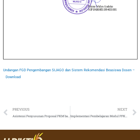
Undangan FGD Pengembangan SIJAGO dan Sistem Rekomendasi Beasiswa Dosen –
Download
Prev
PREVIOUS
NEXT
Asistensi Penyusunan Proposal PKM bagi Mahasiswa Perguruan Tinggi Swasta di Lingkungan LLDIKTI Wilayah VI Tahun 2023
Implementasi Pembelajaran Modul PPKS di Perguruan Tinggi Vokasi Swasta