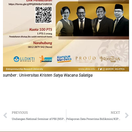
sumber : Universitas Kristen Satya Wacana Salatiga
Prev
PREVIOUS
NEXT
Undangan National Seminar of PBI (NSPBI) 2023 oleh Universitas Pekalongan
Pelaporan Data Penerima Bidikmisi/KIP K On Going Semester Genap TA 2022/2023