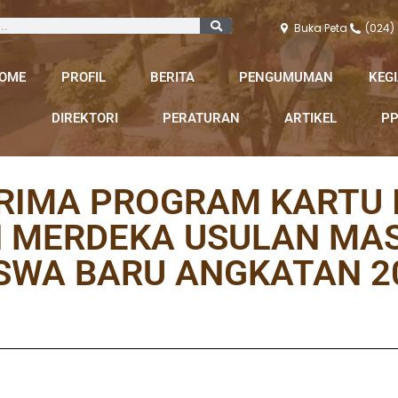
Buka Peta
(024)
OME
PROFIL
BERITA
PENGUMUMAN
KEG
DIREKTORI
PERATURAN
ARTIKEL
PP
RIMA PROGRAM KARTU 
AH MERDEKA USULAN M
SWA BARU ANGKATAN 2