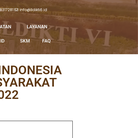
 8317281
info@lldikti6.id
IATAN
LAYANAN
ID
SKM
FAQ
INDONESIA
ASYARAKAT
022