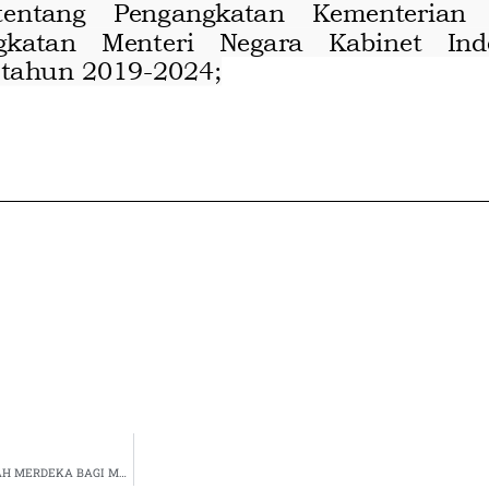
SK PENETAPAN PENERIMA PROGRAM KARTU INDONESIA PINTAR (KIP) KULIAH MERDEKA BAGI MAHASISWA BARU ANGKATAN 2022