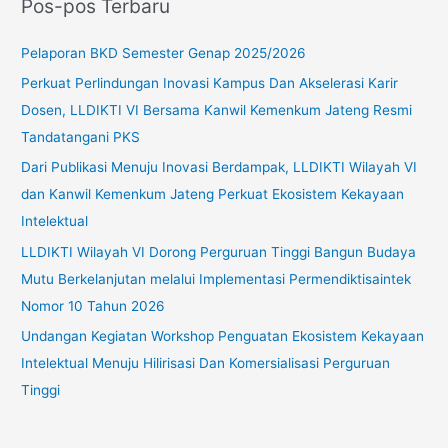
Pos-pos Terbaru
i
u
Pelaporan BKD Semester Genap 2025/2026
n
Perkuat Perlindungan Inovasi Kampus Dan Akselerasi Karir
t
Dosen, LLDIKTI VI Bersama Kanwil Kemenkum Jateng Resmi
u
Tandatangani PKS
k
Dari Publikasi Menuju Inovasi Berdampak, LLDIKTI Wilayah VI
:
dan Kanwil Kemenkum Jateng Perkuat Ekosistem Kekayaan
Intelektual
LLDIKTI Wilayah VI Dorong Perguruan Tinggi Bangun Budaya
Mutu Berkelanjutan melalui Implementasi Permendiktisaintek
Nomor 10 Tahun 2026
Undangan Kegiatan Workshop Penguatan Ekosistem Kekayaan
Intelektual Menuju Hilirisasi Dan Komersialisasi Perguruan
Tinggi