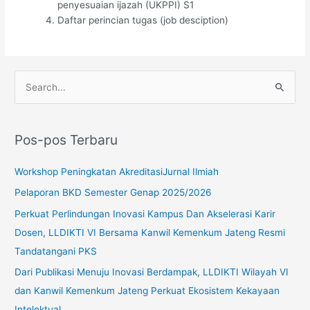
penyesuaian ijazah (UKPPI) S1
Daftar perincian tugas (job desciption)
C
a
r
Pos-pos Terbaru
i
u
Workshop Peningkatan AkreditasiJurnal Ilmiah
n
Pelaporan BKD Semester Genap 2025/2026
t
Perkuat Perlindungan Inovasi Kampus Dan Akselerasi Karir
u
Dosen, LLDIKTI VI Bersama Kanwil Kemenkum Jateng Resmi
k
Tandatangani PKS
:
Dari Publikasi Menuju Inovasi Berdampak, LLDIKTI Wilayah VI
dan Kanwil Kemenkum Jateng Perkuat Ekosistem Kekayaan
Intelektual